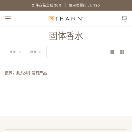
跳
2 件商品立减 20%
使用优惠码 JUN20
至
内
大
容
(0
车
固体香水
种
筛选
种类
类
抱歉，此系列中没有产品